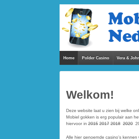
Home
Polder Casino
Vera & Joh
Welkom!
Deze website laat u zien bij welke onl
Mobiel gokken is erg populair aan het 
hiervoor in
2015
2017
2018
2020
202
Alle hier genoemde casino’s kennen wi