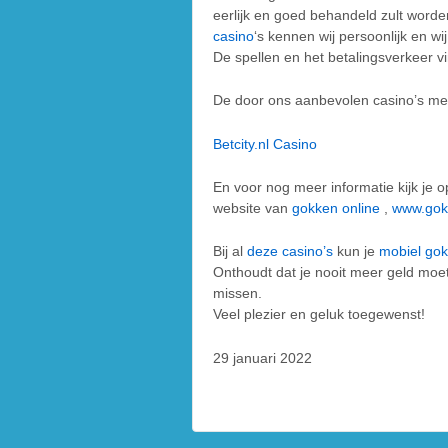
eerlijk en goed behandeld zult worde
casino
‘s kennen wij persoonlijk en w
De spellen en het betalingsverkeer vi
De door ons aanbevolen casino’s met 
Betcity.nl Casino
En voor nog meer informatie kijk je 
website van
gokken online
,
www.gok
Bij al
deze casino’s
kun je
mobiel go
Onthoudt dat je nooit meer geld mo
missen.
Veel plezier en geluk toegewenst!
29 januari 2022