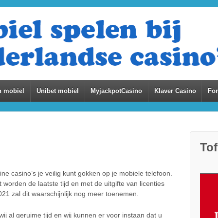
n mobiel
Unibet mobiel
MyjackpotCasino
Klaver Casino
For
Tof
ine casino’s je veilig kunt gokken op je mobiele telefoon.
worden de laatste tijd en met de uitgifte van licenties
1 zal dit waarschijnlijk nog meer toenemen.
j al geruime tijd en wij kunnen er voor instaan dat u