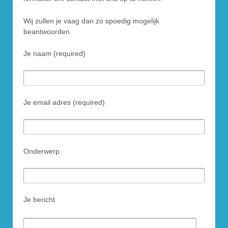
Wij zullen je vaag dan zo spoedig mogelijk
beantwoorden.
Je naam (required)
Je email adres (required)
Onderwerp
Je bericht